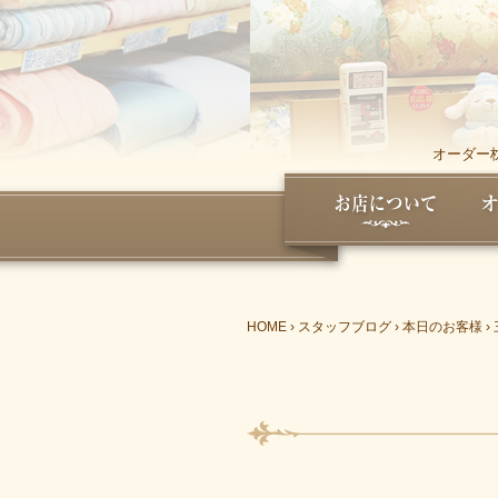
オーダー
HOME
›
スタッフブログ
›
本日のお客様
›