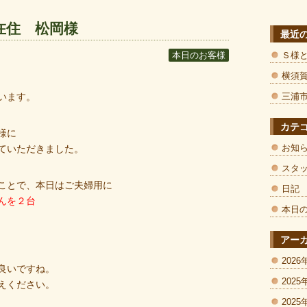
在住 松岡様
最近
Ｓ様
本日のお客様
横須
います。
三浦
カテ
様に
お知
ていただきました。
スタ
ことで、本日はご夫婦用に
日記
んを２台
本日
アー
2026
良いですね。
2025
えください。
2025