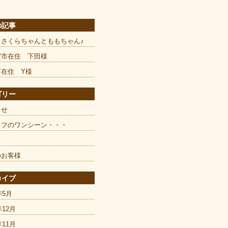
の記事
とさくらちゃんとももちゃん♪
賀市在住 下田様
市在住 Y様
ゴリー
らせ
ッフのワンシーン・・・
のお客様
カイブ
年5月
年12月
年11月