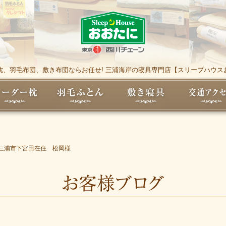
枕、羽毛布団、敷き布団ならお任せ! 三浦海岸の寝具専門店【スリープハウス
三浦市下宮田在住 松岡様