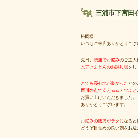
三浦市下宮田
松岡様
いつもご来店ありがとうござ
先日、
腰痛でお悩み
のご主人
ムアツふとんのお試し寝
をし
とても寝心地が良かった
との
西川の点で支えるムアツふと
お買い上げいただきました。
ありがとうございます。
お悩みの腰痛がラク
になると
どうぞ目覚めの良い朝をお迎