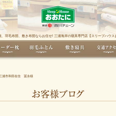
枕、羽毛布団、敷き布団ならお任せ! 三浦海岸の寝具専門店【スリープハウス
三浦市和田在住 冨永様