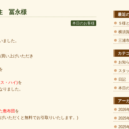
住 冨永様
最近
Ｓ様
本日のお客様
横須
いました。
三浦
カテ
お買い上げいただき
お知
を
スタ
日記
ス・ハイ)
を
本日
なりました。
アー
2026
た敷布団
を
上げいただくと無料でお引取りいたします。)
2025
2025