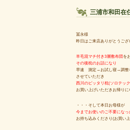
三浦市和田在
冨永様
昨日はご来店ありがとうござ
羊毛混マチ付き3層敷布団
を
その後枕のお話になり
早速 測定→お試し寝→調整
させていただき
西川のピッタリ枕(ソロテック
お買い上げいただきお帰りに
・・・そして本日お母様が
今までお使いのご不要になっ
お持ち込みくださり(お買い