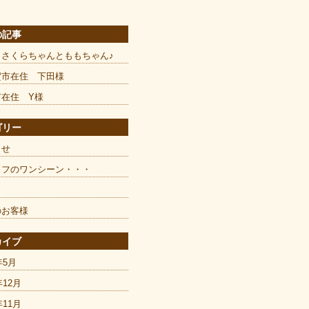
の記事
とさくらちゃんとももちゃん♪
賀市在住 下田様
市在住 Y様
ゴリー
らせ
ッフのワンシーン・・・
のお客様
カイブ
年5月
年12月
年11月