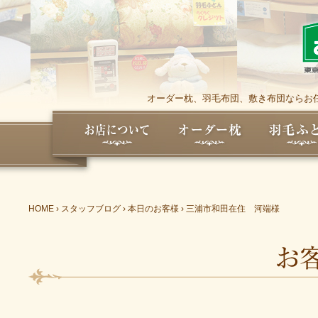
オーダー枕、羽毛布団、敷き布団ならお任
HOME
›
スタッフブログ
›
本日のお客様
›
三浦市和田在住 河端様