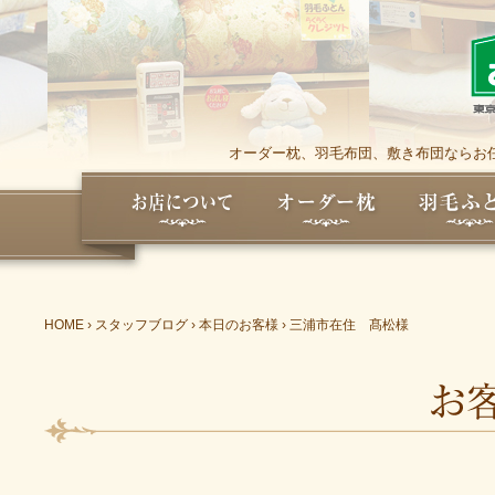
オーダー枕、羽毛布団、敷き布団ならお任
HOME
›
スタッフブログ
›
本日のお客様
›
三浦市在住 髙松様