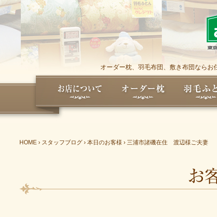
オーダー枕、羽毛布団、敷き布団ならお任
HOME
›
スタッフブログ
›
本日のお客様
›
三浦市諸磯在住 渡辺様ご夫妻