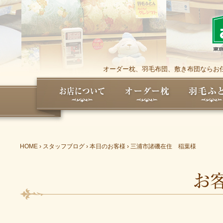
オーダー枕、羽毛布団、敷き布団ならお任
HOME
›
スタッフブログ
›
本日のお客様
›
三浦市諸磯在住 稲葉様