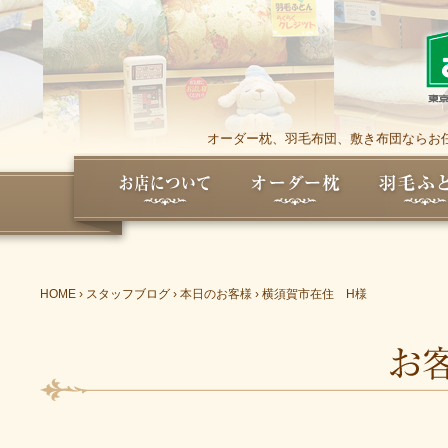
オーダー枕、羽毛布団、敷き布団ならお任
HOME
›
スタッフブログ
›
本日のお客様
›
横須賀市在住 H様