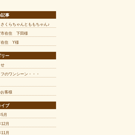
の記事
とさくらちゃんとももちゃん♪
賀市在住 下田様
市在住 Y様
ゴリー
らせ
ッフのワンシーン・・・
のお客様
カイブ
年5月
年12月
年11月