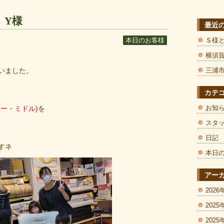
 Y様
最近
Ｓ様
本日のお客様
横須
いました。
三浦
カテ
お知
ー・ミドル)
を
スタ
日記
すネ
本日
アー
2026
2025
2025