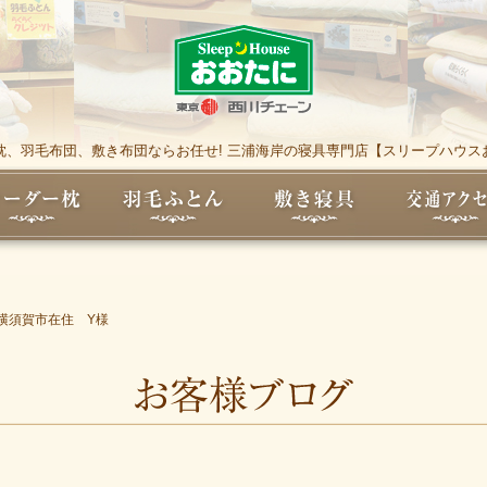
枕、羽毛布団、敷き布団ならお任せ! 三浦海岸の寝具専門店【スリープハウス
横須賀市在住 Y様