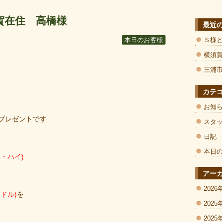
賀在住 高橋様
最近
Ｓ様
本日のお客様
横須
三浦
カテ
お知
プレゼントです
スタ
日記
本日
・ハイ)
アー
2026
ドル)
を
2025
2025