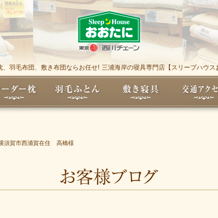
枕、羽毛布団、敷き布団ならお任せ! 三浦海岸の寝具専門店【スリープハウス
横須賀市西浦賀在住 高橋様