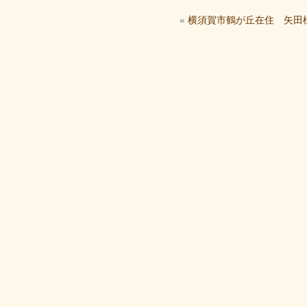
«
横須賀市鶴が丘在住 矢田