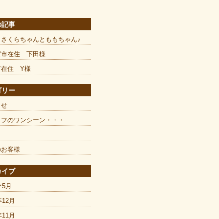
の記事
とさくらちゃんとももちゃん♪
賀市在住 下田様
市在住 Y様
ゴリー
らせ
ッフのワンシーン・・・
のお客様
カイブ
年5月
年12月
年11月