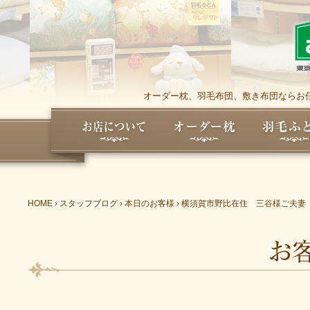
オーダー枕、羽毛布団、敷き布団ならお任
HOME
›
スタッフブログ
›
本日のお客様
›
横須賀市野比在住 三谷様ご夫妻