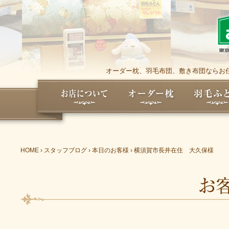
オーダー枕、羽毛布団、敷き布団ならお任
HOME
›
スタッフブログ
›
本日のお客様
›
横須賀市長井在住 大久保様