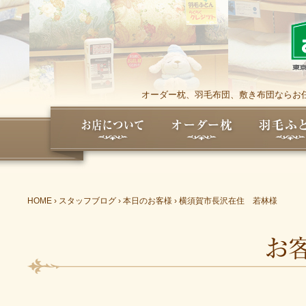
オーダー枕、羽毛布団、敷き布団ならお任
HOME
›
スタッフブログ
›
本日のお客様
›
横須賀市長沢在住 若林様