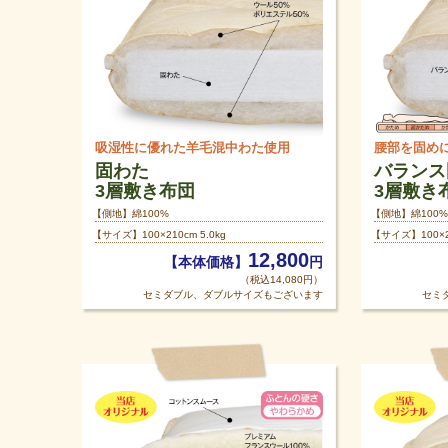
吸湿性に優れた羊毛混中わた使用
腰部を固め
固わた
バランス
3層敷き布団
3層敷き
【側地】綿100%
【側地】綿100%
【サイズ】100×210cm 5.0kg
【サイズ】100×21
12,800
【本体価格】
円
（税込14,080円）
セミダブル、ダブルサイズもございます
セミ