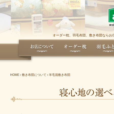
オーダー枕、羽毛布団、敷き布団ならお任
HOME
›
敷き布団について
›
羊毛混敷き布団