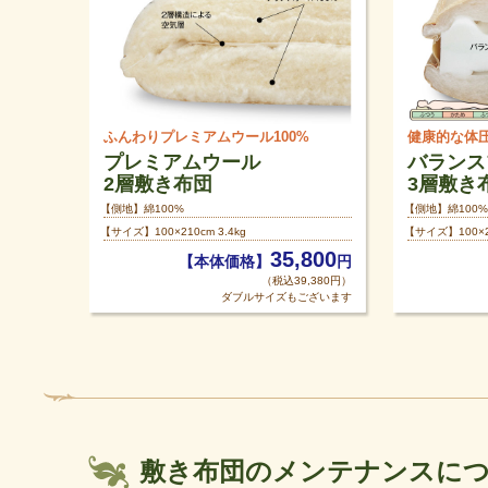
ふんわりプレミアムウール100%
健康的な体
プレミアムウール
バランス
2層敷き布団
3層敷き
【側地】綿100%
【側地】綿100%
【サイズ】100×210cm 3.4kg
【サイズ】100×20
35,800
【本体価格】
円
（税込39,380円）
ダブルサイズもございます
敷き布団のメンテナンスに