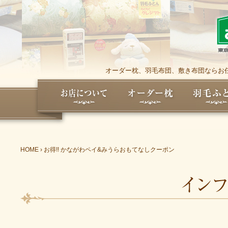
オーダー枕、羽毛布団、敷き布団ならお任
HOME
›
お得!! かながわペイ&みうらおもてなしクーポン