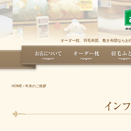
オーダー枕、羽毛布団、敷き布団ならお任
HOME
›
年末のご挨拶