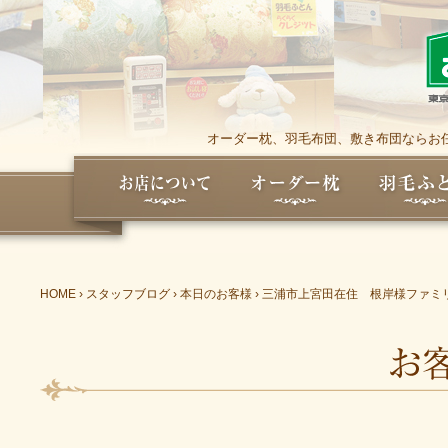
オーダー枕、羽毛布団、敷き布団ならお任
HOME
›
スタッフブログ
›
本日のお客様
›
三浦市上宮田在住 根岸様ファミ