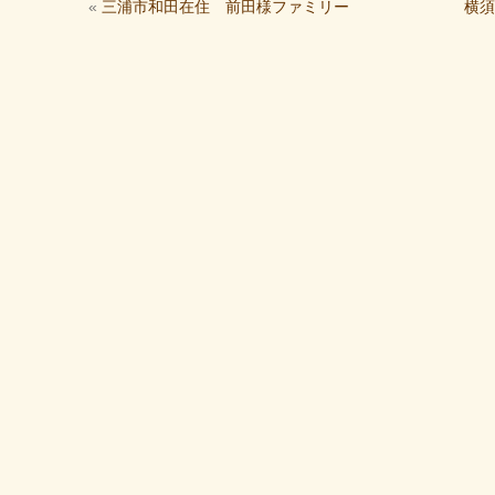
«
三浦市和田在住 前田様ファミリー
横須