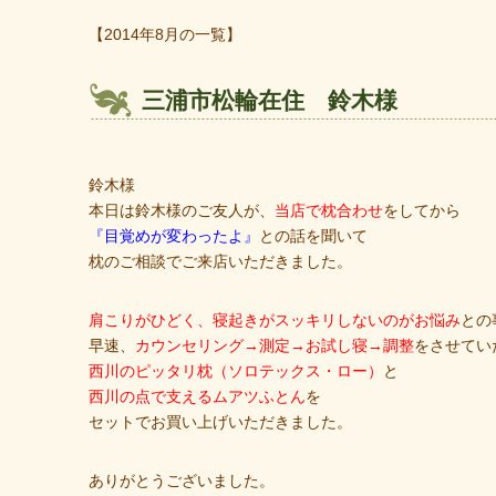
【2014年8月の一覧】
三浦市松輪在住 鈴木様
鈴木様
本日は鈴木様のご友人が、
当店で枕合わせ
をしてから
『目覚めが変わったよ』
との話を聞いて
枕のご相談でご来店いただきました。
肩こりがひどく、寝起きがスッキリしないのがお悩み
との
早速、
カウンセリング→測定→お試し寝→調整
をさせてい
西川のピッタリ枕（ソロテックス・ロー）
と
西川の点で支えるムアツふとん
を
セットでお買い上げいただきました。
ありがとうございました。