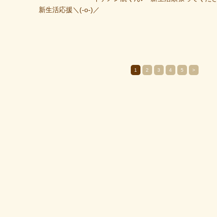
新生活応援＼(-o-)／
1
2
3
4
5
>