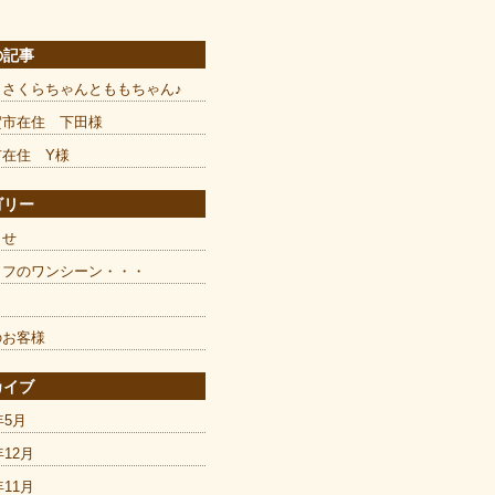
の記事
とさくらちゃんとももちゃん♪
賀市在住 下田様
市在住 Y様
ゴリー
らせ
ッフのワンシーン・・・
のお客様
カイブ
年5月
年12月
年11月