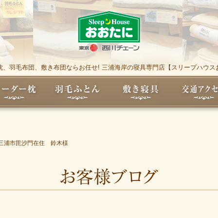
枕、羽毛布団、敷き布団ならお任せ! 三浦海岸の寝具専門店【スリープハウス
三浦市毘沙門在住 鈴木様