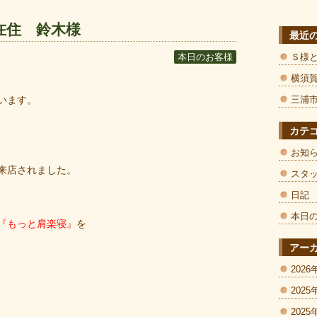
在住 鈴木様
最近
Ｓ様
本日のお客様
横須
います。
三浦
カテ
お知
来店されました。
スタ
日記
本日
『もっと肩楽寝』
を
アー
2026
2025
2025