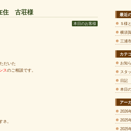
在住 古荘様
最近
Ｓ様
本日のお客様
横須
三浦
カテ
お知
いただいた
ンス
のご相談です。
スタ
日記
本日
アー
2026
2025
すネ。
2025