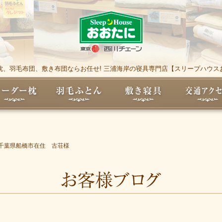
枕、羽毛布団、敷き布団ならお任せ! 三浦海岸の寝具専門店【スリープハウス
千葉県船橋市在住 古荘様