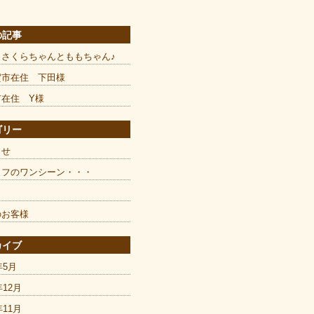
の記事
とさくらちゃんとももちゃん♪
賀市在住 下田様
市在住 Y様
ゴリー
らせ
ッフのワンシーン・・・
のお客様
カイブ
年5月
年12月
年11月