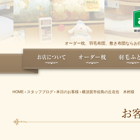
オーダー枕、羽毛布団、敷き布団ならお任
HOME
›
スタッフブログ
›
本日のお客様
›
横須賀市佐島の丘在住 木村様