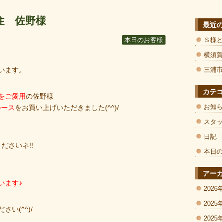
住 佐野様
最近
Ｓ様
本日のお客様
横須
います。
三浦
カテ
をご愛用
の佐野様
お知
ルース
をお買い上げいただきました(^^)/
スタ
日記
ださいネ!!
本日
アー
います♪
2026
2025
い(^^)/
2025