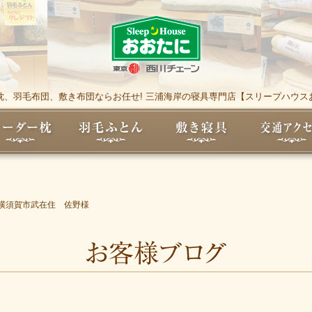
枕、羽毛布団、敷き布団ならお任せ! 三浦海岸の寝具専門店【スリープハウス
横須賀市武在住 佐野様