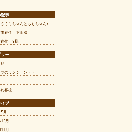
の記事
とさくらちゃんとももちゃん♪
賀市在住 下田様
市在住 Y様
ゴリー
らせ
ッフのワンシーン・・・
のお客様
カイブ
年5月
年12月
年11月