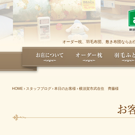
オーダー枕、羽毛布団、敷き布団ならお任
HOME
›
スタッフブログ
›
本日のお客様
›
横須賀市武在住 齊藤様