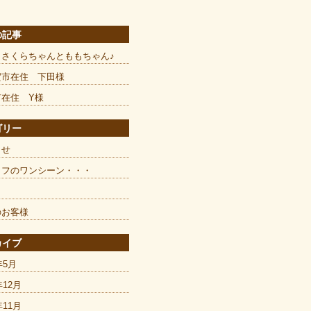
の記事
とさくらちゃんとももちゃん♪
賀市在住 下田様
市在住 Y様
ゴリー
らせ
ッフのワンシーン・・・
のお客様
カイブ
年5月
年12月
年11月