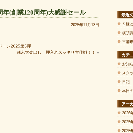
周年(創業120周年)大感謝セール
最近
Ｓ様
2025年11月13日
横須
三浦
ーン2025第5弾
歳末大売出し 押入れスッキリ大作戦！！
»
カテ
お知
スタ
日記
本日
アー
2026
2025
2025