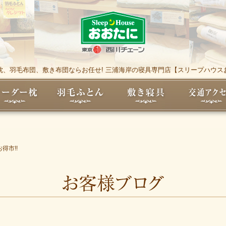
枕、羽毛布団、敷き布団ならお任せ! 三浦海岸の寝具専門店【スリープハウス
得市!!